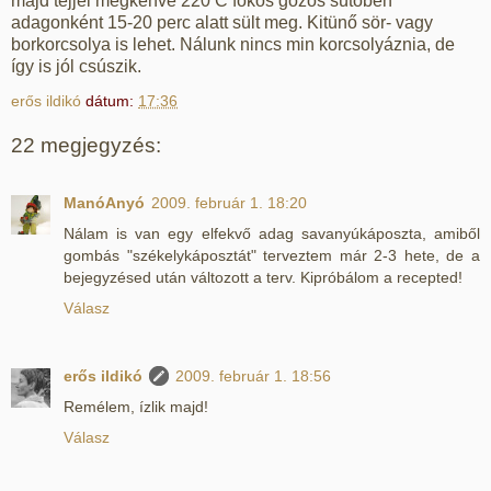
majd tejjel megkenve 220 C fokos gőzös sütőben
adagonként 15-20 perc alatt sült meg. Kitünő sör- vagy
borkorcsolya is lehet. Nálunk nincs min korcsolyáznia, de
így is jól csúszik.
erős ildikó
dátum:
17:36
22 megjegyzés:
ManóAnyó
2009. február 1. 18:20
Nálam is van egy elfekvő adag savanyúkáposzta, amiből
gombás "székelykáposztát" terveztem már 2-3 hete, de a
bejegyzésed után változott a terv. Kipróbálom a recepted!
Válasz
erős ildikó
2009. február 1. 18:56
Remélem, ízlik majd!
Válasz