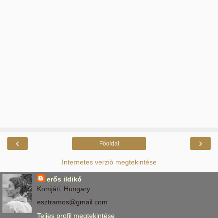
‹
›
Főoldal
Internetes verzió megtekintése
erős ildikó
Komjáti, Hungary
esztramos@gmail.com
Teljes profil megtekintése