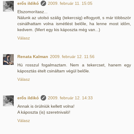
erős ildikó
2009. február 11. 15:05
Elszomorítasz...
Nálunk az utolsó szálig (tekercsig) elfogyott, s már többször
csinálhattam volna ismétlést belőle, ha lenne most időm,
kedvem. (Mert egy kis káposzta még van...)
Válasz
Renata Kalman
2009. február 12. 11:56
Hú rosszul fogalmaztam. Nem a tekercset, hanem egy
káposztás ételt csináltam végül belőle.
Válasz
erős ildikó
2009. február 12. 14:33
Annak is örülniük kellett volna!
A káposzta (is) szeretnivaló!
Válasz