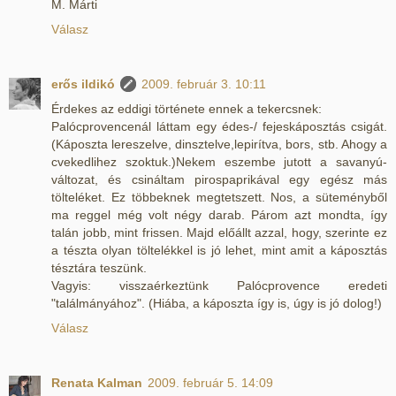
M. Márti
Válasz
erős ildikó
2009. február 3. 10:11
Érdekes az eddigi története ennek a tekercsnek:
Palócprovencenál láttam egy édes-/ fejeskáposztás csigát.
(Káposzta lereszelve, dinsztelve,lepirítva, bors, stb. Ahogy a
cvekedlihez szoktuk.)Nekem eszembe jutott a savanyú-
változat, és csináltam pirospaprikával egy egész más
tölteléket. Ez többeknek megtetszett. Nos, a süteményből
ma reggel még volt négy darab. Párom azt mondta, így
talán jobb, mint frissen. Majd előállt azzal, hogy, szerinte ez
a tészta olyan töltelékkel is jó lehet, mint amit a káposztás
tésztára teszünk.
Vagyis: visszaérkeztünk Palócprovence eredeti
"találmányához". (Hiába, a káposzta így is, úgy is jó dolog!)
Válasz
Renata Kalman
2009. február 5. 14:09