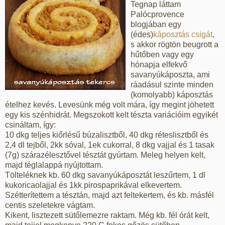
Tegnap láttam
Palócprovence
blogjában egy
(édes)
káposztás csigát
,
s akkor rögtön beugrott a
hűtőben vagy egy
hónapja elfekvő
savanyúkáposzta, ami
ráadásul szinte minden
(komolyabb) káposztás
ételhez kevés. Levesünk még volt mára, így megint jöhetett
egy kis szénhidrát. Megszokott kelt tészta variációim egyikét
csináltam, így:
10 dkg teljes kiőrlésű búzalisztből, 40 dkg réteslisztből és
2,4 dl tejből, 2kk sóval, 1ek cukorral, 8 dkg vajjal és 1 tasak
(7g) szárazélesztővel tésztát gyúrtam. Meleg helyen kelt,
majd téglalappá nyújtottam.
Tölteléknek kb. 60 dkg savanyúkáposztát leszűrtem, 1 dl
kukoricaolajjal és 1kk pirospaprikával elkevertem.
Szétterítettem a tésztán, majd azt feltekertem, és kb. másfél
centis szeletekre vágtam.
Kikent, lisztezett sütőlemezre raktam. Még kb. fél órát kelt,